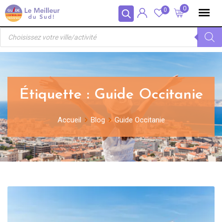
Skip
Panneau de gestion des cookies
0
0
to
Recherche
content
de
produits
Étiquette :
Guide Occitanie
Accueil
Blog
Guide Occitanie