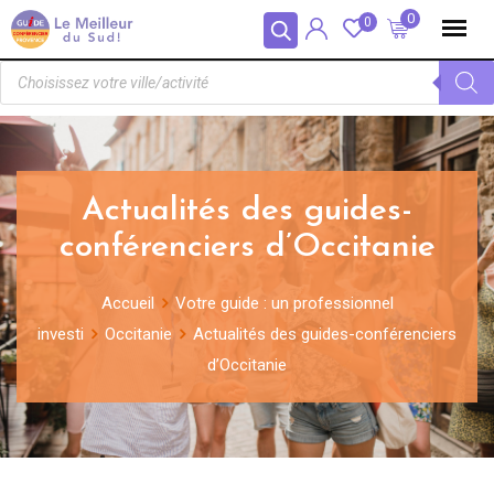
Panneau de gestion des cookies
0
0
Actualités des guides-
conférenciers d’Occitanie
Accueil
Votre guide : un professionnel
investi
Occitanie
Actualités des guides-conférenciers
d’Occitanie