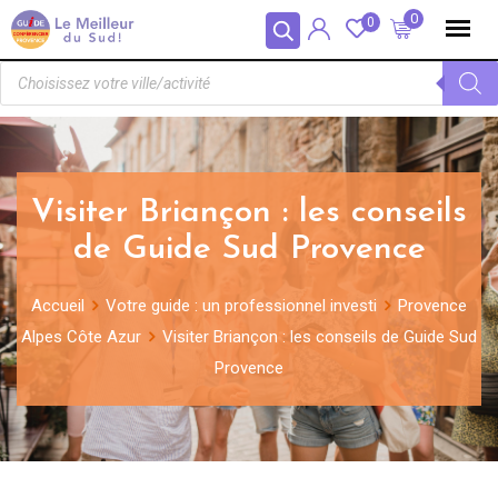
Panneau de gestion des cookies
0
0
Visiter Briançon : les conseils
de Guide Sud Provence
Accueil
Votre guide : un professionnel investi
Provence
Alpes Côte Azur
Visiter Briançon : les conseils de Guide Sud
Provence