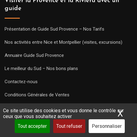
Visiter la Provence et la Riviera avec un
guide
Présentation de Guide Sud Provence – Nos Tarifs
Nos activités entre Nice et Montpellier (visites, excursions)
Annuaire Guide Sud Provence
Le meilleur du Sud – Nos bons plans
Contactez-nous
Conditions Générales de Ventes
Mentions Légales et CGU
Ce site utilise des cookies et vous donne le contrôle sur
X
Mas
ceux que vous souhaitez activer
Politique de confidentialité
Tout accepter
Tout refuser
Personnaliser