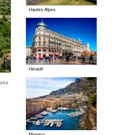
Hautes Alpes
Hérault
eures
Monaco