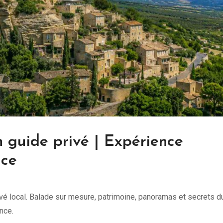
n guide privé | Expérience
nce
vé local. Balade sur mesure, patrimoine, panoramas et secrets d
nce.