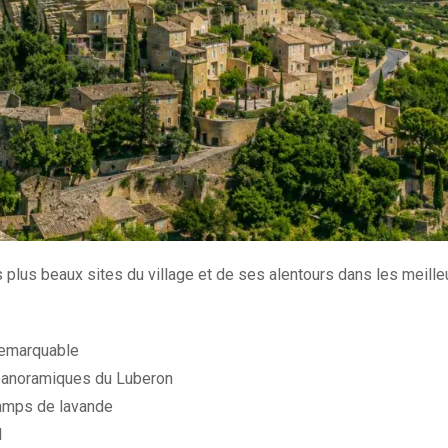
s plus beaux sites du village et de ses alentours dans les meill
remarquable
 panoramiques du Luberon
amps de lavande
l