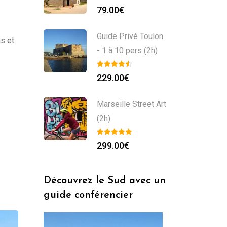
79.00
€
Guide Privé Toulon
ns et
- 1 à 10 pers (2h)
229.00
€
Marseille Street Art
(2h)
299.00
€
Découvrez le Sud avec un
guide conférencier