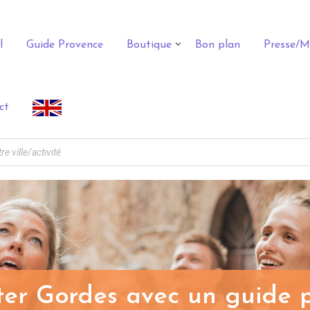
l
Guide Provence
Boutique
Bon plan
Presse/M
ct
iter Gordes avec un guide p