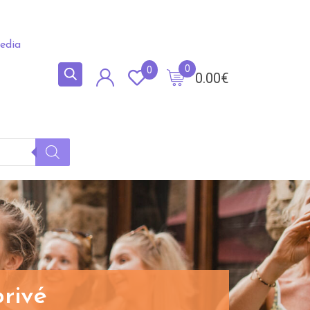
edia
0
0
0.00
€
rivé