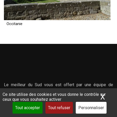
Occitanie
Le meilleur du Sud vous est offert par une équipe de
professionnels réactifs, connaissant leurs territoires et qui
Ce site utilise des cookies et vous donne le contrôle sur
X
Mas
ceux que vous souhaitez activer
se feront un plaisir de vous en faire découvrir les saveurs
et les secrets.
Tout accepter
Tout refuser
Personnaliser