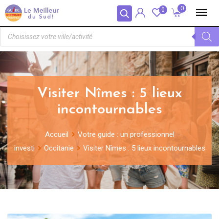
Panneau de gestion des cookies
0
0
Visiter Nîmes : 5 lieux
incontournables
Accueil
Votre guide : un professionnel
investi
Occitanie
Visiter Nîmes : 5 lieux incontournables