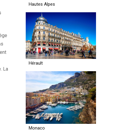
Hautes Alpes
s
iège
ns
ment
Hérault
. La
Monaco