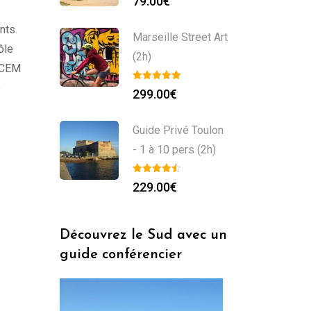
79.00
€
nts.
Marseille Street Art
ôle
(2h)
MuCEM
e
299.00
€
Guide Privé Toulon
- 1 à 10 pers (2h)
229.00
€
Découvrez le Sud avec un
guide conférencier