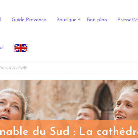
l
Guide Provence
Boutique
Bon plan
Presse/M
ct
rnable du Sud : La cathédr