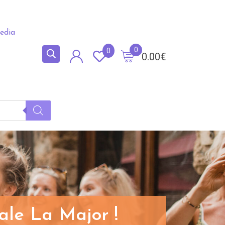
edia
0
0
0.00
€
ale La Major !