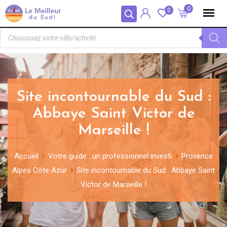
Panneau de gestion des cookies
0
0
Site incontournable du Sud :
Abbaye Saint Victor de
Marseille !
Accueil
Votre guide : un professionnel investi
Provence
Alpes Côte Azur
Site incontournable du Sud : Abbaye Saint
Victor de Marseille !