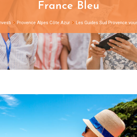
France Bleu
nvesti
Provence Alpes Côte Azur
Les Guides Sud Provence vous 