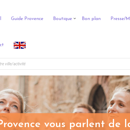
l
Guide Provence
Boutique
Bon plan
Presse/M
ct
rovence vous parlent de l