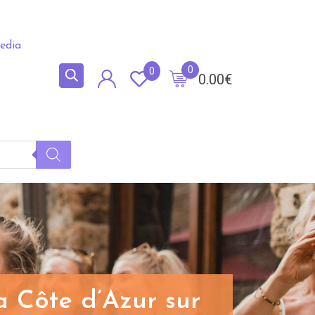
edia
0
0
0.00
€
a Côte d’Azur sur