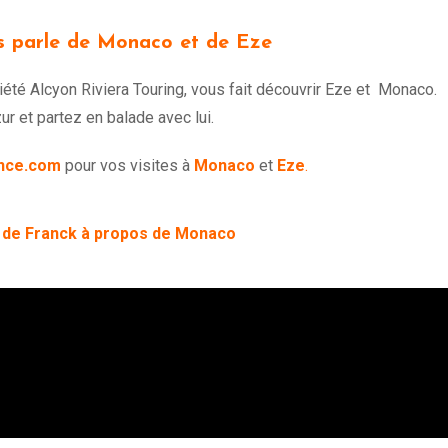
s parle de Monaco et de Eze
iété Alcyon Riviera Touring, vous fait découvrir Eze et Monaco.
 et partez en balade avec lui.
nce.com
pour vos visites à
Monaco
et
Eze
.
w de Franck à propos de Monaco