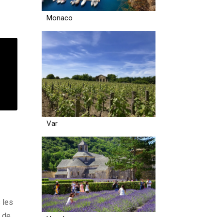
Monaco
Var
s les
s de