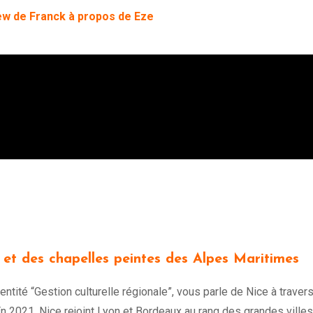
ew de Franck à propos de Eze
 et des chapelles peintes des Alpes Maritimes
’entité “Gestion culturelle régionale”, vous parle de Nice à traver
 En 2021, Nice rejoint Lyon et Bordeaux au rang des grandes ville