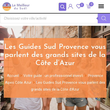
Panneau de gestion des cookies
0
0
Les Guides Sud Provence vous
parlent des grands sites de la
Côte d’Azur
Accueil
Votre guide : un professionnel investi
Provence
Alpes Côte Azur
Les Guides Sud Provence vous parlent des
grands sites de la Côte d’Azur