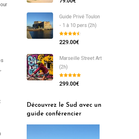
79.00
€
pour
Guide Privé Toulon
- 1 à 10 pers (2h)
229.00
€
Marseille Street Art
es
(2h)
,
299.00
€
t
Découvrez le Sud avec un
guide conférencier
n