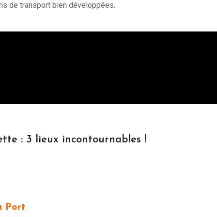
ons de transport bien développées.
iette : 3 lieux incontournables !
u Port