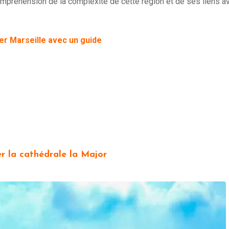
compréhension de la complexité de cette région et de ses liens a
ter Marseille avec un guide
er la cathédrale la Major