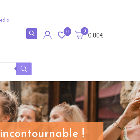
edia
0
0
0.00
€
 incontournable !