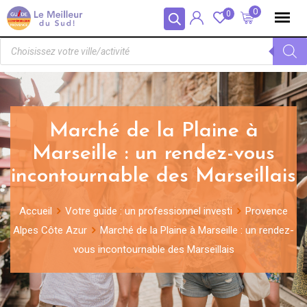
Panneau de gestion des cookies
0
0
Marché de la Plaine à
Marseille : un rendez-vous
incontournable des Marseillais
Accueil
Votre guide : un professionnel investi
Provence
Alpes Côte Azur
Marché de la Plaine à Marseille : un rendez-
vous incontournable des Marseillais