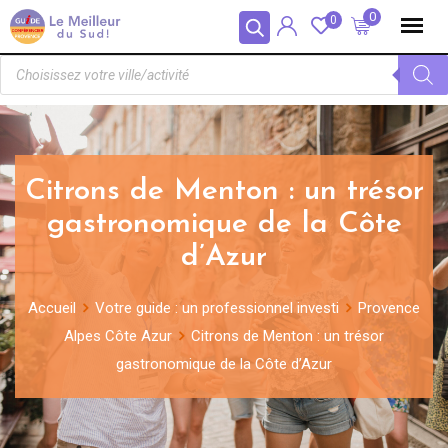
Panneau de gestion des cookies
0
0
Citrons de Menton : un trésor
gastronomique de la Côte
d’Azur
Accueil
Votre guide : un professionnel investi
Provence
Alpes Côte Azur
Citrons de Menton : un trésor
gastronomique de la Côte d’Azur