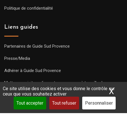
Politique de confidentialité
Liens guides
Partenaires de Guide Sud Provence
Presse/Media
Adhérer à Guide Sud Provence
Mettre une visite en ligne et commencez à travailler !
Ce site utilise des cookies et vous donne le contrôle sur
X
Mas
ceux que vous souhaitez activer
Tout accepter
Tout refuser
Personnaliser
Copyright Guides 2021. Tous droits réservés.
Développement