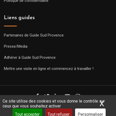
Politique de confidentialité
Liens guides
Partenaires de Guide Sud Provence
Presse/Media
Adhérer à Guide Sud Provence
Mettre une visite en ligne et commencez à travailler !
Ce site utilise des cookies et vous donne le contrôle sur
X
Mas
ceux que vous souhaitez activer
Copyright Guides 2021. Tous droits réservés.
Développement
web sur mesure
par iSoluce
Tout accepter
Tout refuser
Personnaliser