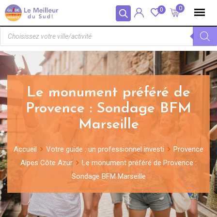
Panneau de gestion des cookies
0
0
Le monument préféré de
Provence : Sondage BFM
Marseille
Accueil
Votre guide : un professionnel investi
Provence
Alpes Côte Azur
Le monument préféré de Provence :
Sondage BFM Marseille