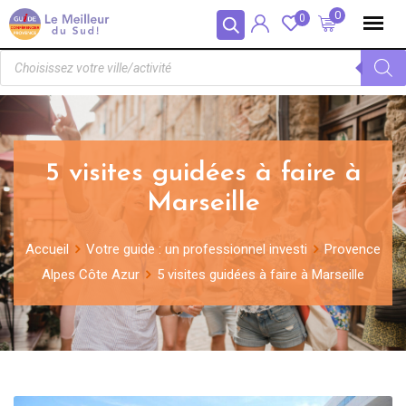
Panneau de gestion des cookies
0
0
5 visites guidées à faire à
Marseille
Accueil
Votre guide : un professionnel investi
Provence
Alpes Côte Azur
5 visites guidées à faire à Marseille