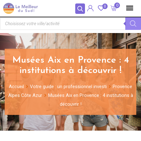
Panneau de gestion des cookies
0
0
Musées Aix en Provence : 4
institutions à découvrir !
Accueil
Votre guide : un professionnel investi
Provence
Alpes Côte Azur
Musées Aix en Provence : 4 institutions à
découvrir !