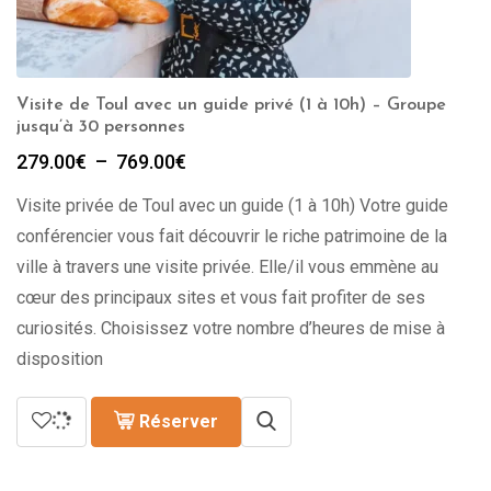
Visite de Toul avec un guide privé (1 à 10h) – Groupe
jusqu’à 30 personnes
Plage
279.00
€
–
769.00
€
de
Visite privée de Toul avec un guide (1 à 10h) Votre guide
prix :
279.00€
conférencier vous fait découvrir le riche patrimoine de la
à
ville à travers une visite privée. Elle/il vous emmène au
769.00€
cœur des principaux sites et vous fait profiter de ses
curiosités. Choisissez votre nombre d’heures de mise à
disposition
Réserver