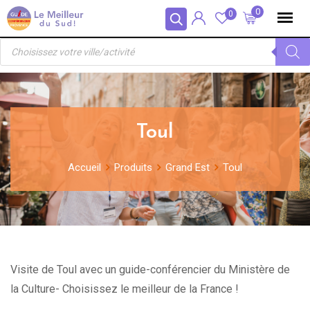
Skip
Panneau de gestion des cookies
0
0
to
Recherche
content
de
produits
Toul
Accueil
Produits
Grand Est
Toul
Visite de Toul avec un guide-conférencier du Ministère de
la Culture- Choisissez le meilleur de la France !