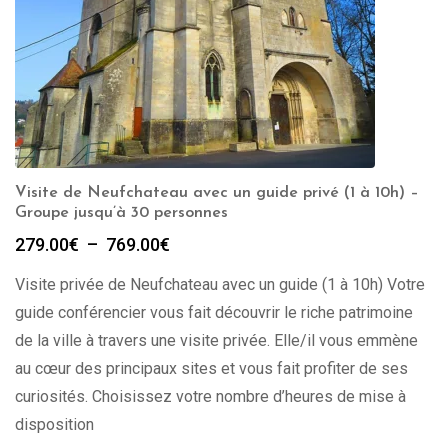
Visite de Neufchateau avec un guide privé (1 à 10h) –
Groupe jusqu’à 30 personnes
Plage
279.00
€
–
769.00
€
de
Visite privée de Neufchateau avec un guide (1 à 10h) Votre
prix :
279.00€
guide conférencier vous fait découvrir le riche patrimoine
à
de la ville à travers une visite privée. Elle/il vous emmène
769.00€
au cœur des principaux sites et vous fait profiter de ses
curiosités. Choisissez votre nombre d’heures de mise à
disposition