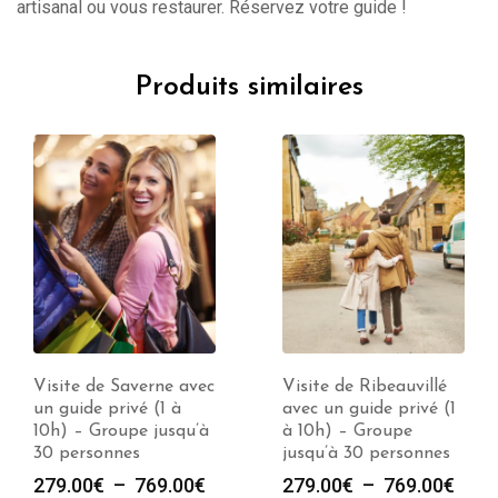
artisanal ou vous restaurer. Réservez votre guide !
Produits similaires
Visite de Saverne avec
Visite de Ribeauvillé
un guide privé (1 à
avec un guide privé (1
10h) – Groupe jusqu’à
à 10h) – Groupe
30 personnes
jusqu’à 30 personnes
e
Plage
Plag
279.00
€
–
769.00
€
279.00
€
–
769.00
€