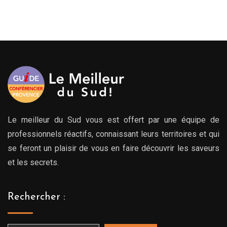
de
de
prix :
prix :
00€
279.00€
279.
à
à
00€
769.00€
769.
Le meilleur du Sud vous est offert par une équipe de
professionnels réactifs, connaissant leurs territoires et qui
se feront un plaisir de vous en faire découvrir les saveurs
et les secrets.
Rechercher :