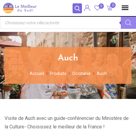
Skip
Panneau de gestion des cookies
0
0
to
Recherche
content
de
produits
Auch
Accueil
Produits
Occitanie
Auch
Visite de Auch avec un guide-conférencier du Ministère de
la Culture- Choisissez le meilleur de la France !