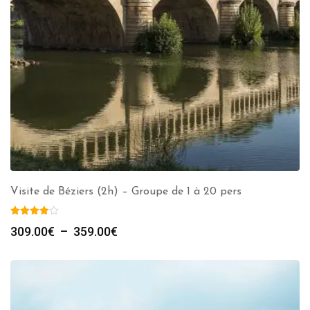
Visite de Béziers (2h) – Groupe de 1 à 20 pers
Plage
309.00
€
–
359.00
€
de
prix :
309.00€
à