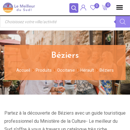
Skip
Panneau de gestion des cookies
0
0
to
Recherche
content
de
produits
Béziers
Accueil
Produits
Occitanie
Hérault
Béziers
Partez à la découverte de Béziers avec un guide touristique
professionnel du Ministère de la Culture- Le meilleur du
Sud s’offre à vous à travers un catalogue très riche