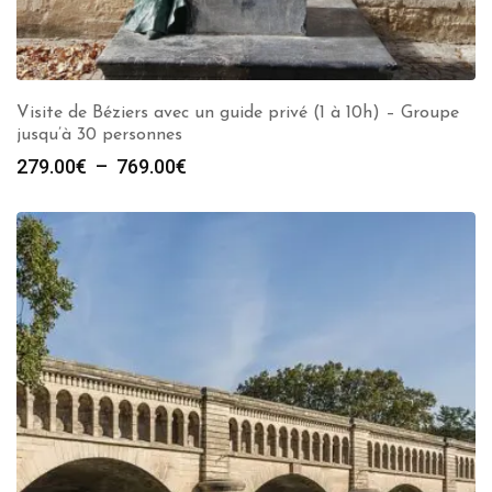
Visite de Béziers avec un guide privé (1 à 10h) – Groupe
jusqu’à 30 personnes
Plage
279.00
€
–
769.00
€
de
prix :
279.00€
à
769.00€