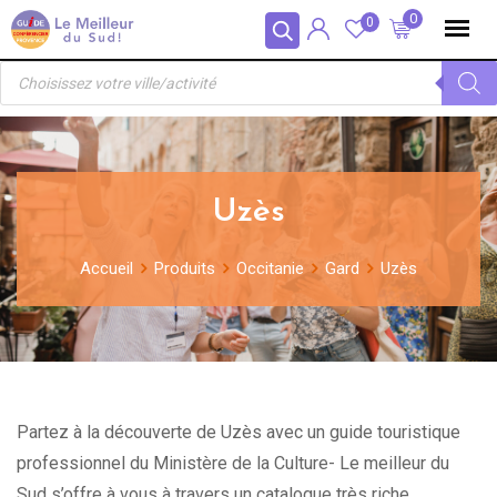
Skip
Panneau de gestion des cookies
0
0
to
Recherche
content
de
produits
Uzès
Accueil
Produits
Occitanie
Gard
Uzès
Partez à la découverte de Uzès avec un guide touristique
professionnel du Ministère de la Culture- Le meilleur du
Sud s’offre à vous à travers un catalogue très riche