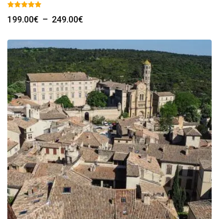
Plage
199.00
€
–
249.00
€
de
prix :
199.00€
à
249.00€