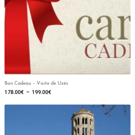
Bon Cadeau – Visite de Uzès
Plage
178.00
€
–
199.00
€
de
prix :
178.00€
à
199.00€