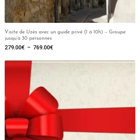
Visite de Uzès avec un guide privé (1 à 10h) – Groupe
jusqu’à 30 personnes
Plage
279.00
€
–
769.00
€
de
prix :
279.00€
à
769.00€