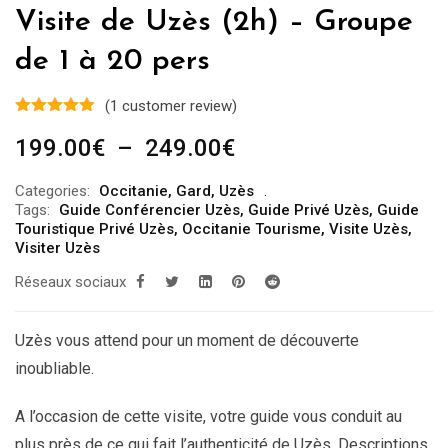
Visite de Uzès (2h) – Groupe
de 1 à 20 pers
(
1
customer review)
Plage
199.00
€
–
249.00
€
de
Categories:
Occitanie
,
Gard
,
Uzès
prix :
Tags:
Guide Conférencier Uzès
,
Guide Privé Uzès
,
Guide
199.00€
Touristique Privé Uzès
,
Occitanie Tourisme
,
Visite Uzès
,
Visiter Uzès
à
Réseaux sociaux
249.00€
Uzès vous attend pour un moment de découverte
inoubliable.
A l’occasion de cette visite, votre guide vous conduit au
plus près de ce qui fait l’authenticité de Uzès. Descriptions