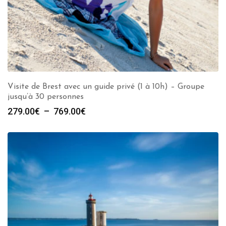
Visite de Brest avec un guide privé (1 à 10h) – Groupe
jusqu’à 30 personnes
Plage
279.00
€
–
769.00
€
de
prix :
279.00€
à
769.00€