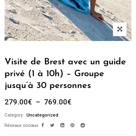
Visite de Brest avec un guide
privé (1 à 10h) – Groupe
jusqu’à 30 personnes
Plage
279.00
€
–
769.00
€
de
Category:
Uncategorized
prix :
Réseaux sociaux
279.00€
à