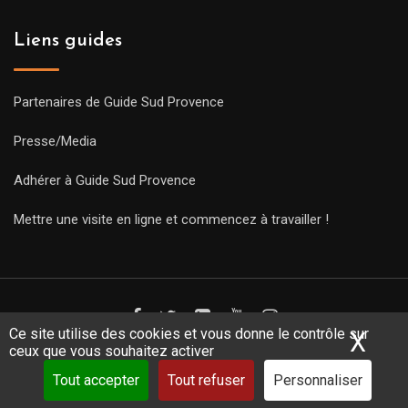
Liens guides
Partenaires de Guide Sud Provence
Presse/Media
Adhérer à Guide Sud Provence
Mettre une visite en ligne et commencez à travailler !
Ce site utilise des cookies et vous donne le contrôle sur
X
Mas
ceux que vous souhaitez activer
Copyright Guides 2021. Tous droits réservés.
Développement
web sur mesure
par iSoluce
Tout accepter
Tout refuser
Personnaliser