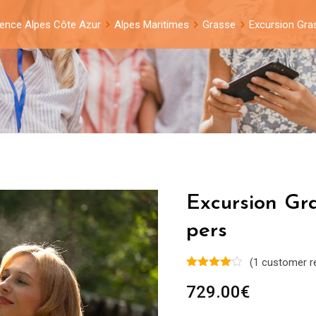
ence Alpes Côte Azur
Alpes Maritimes
Grasse
Excursion Gras
Excursion Gra
pers
(
1
customer r
729.00
€