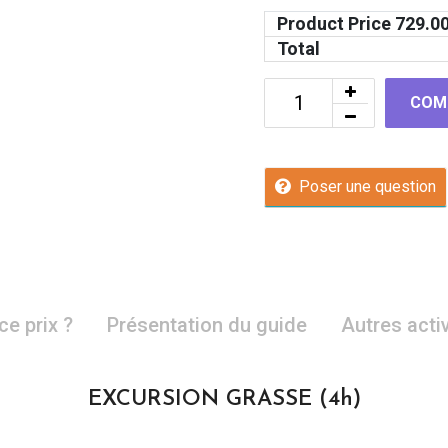
Product Price
729.0
Total
COM
Poser une question
ce prix ?
Présentation du guide
Autres acti
EXCURSION GRASSE (4h)