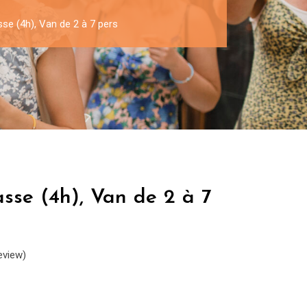
se (4h), Van de 2 à 7 pers
sse (4h), Van de 2 à 7
eview)