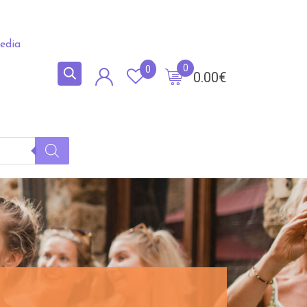
edia
0
0
0.00
€