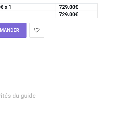
0
€ x 1
729.00
€
729.00
€
MANDER
vités du guide