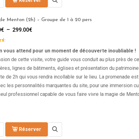
Réserver
 de Menton (2h) – Groupe de 1 à 20 pers
Plage
0
€
–
299.00
€
de
prix :
259.00€
 vous attend pour un moment de découverte inoubliable !
à
asion de cette visite, votre guide vous conduit au plus près de ce 
299.00€
res, lignes de bâtiments, églises et présentation du patrimoi
e de 2h qui vous rendra incollable sur le lieu. La promenade es
vec les personnalités marquantes du site, pour une immersion cult
seul professionnel capable de vous faire vivre la magie de Menton
Réserver