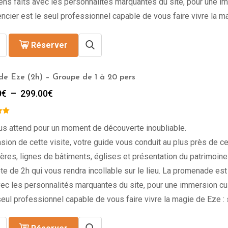
iens faits avec les personnalités marquantes du site, pour une im
ncier est le seul professionnel capable de vous faire vivre la ma
Réserver
 de Eze (2h) – Groupe de 1 à 20 pers
Plage
0
€
–
299.00
€
de
prix :
249.00€
us attend pour un moment de découverte inoubliable.
à
asion de cette visite, votre guide vous conduit au plus près de ce 
299.00€
res, lignes de bâtiments, églises et présentation du patrimoi
e de 2h qui vous rendra incollable sur le lieu. La promenade es
vec les personnalités marquantes du site, pour une immersion cult
seul professionnel capable de vous faire vivre la magie de Eze : 