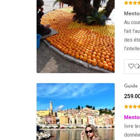
Menton
Au cour
fait l’
des ét
l’intel
Guide 
259.0
Mento
livre l
données