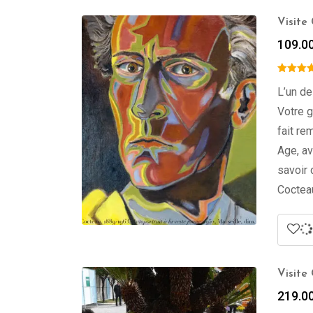
Visite
109.0
L’un de
Votre g
fait re
Age, a
savoir 
Cocteau
Visite
219.0