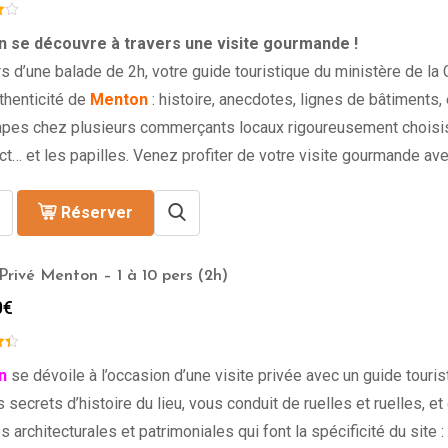
prix :
219.00€
 se découvre à travers une visite gourmande !
à
s d’une balade de 2h, votre guide touristique du ministère de l
489.00€
authenticité de
Menton
: histoire, anecdotes, lignes de bâtiments, 
apes chez plusieurs commerçants locaux rigoureusement choisis.
lect… et les papilles. Venez profiter de votre visite gourmande ave
Réserver
Privé Menton – 1 à 10 pers (2h)
0
€
n
se dévoile à l’occasion d’une visite privée avec un guide touris
es secrets d’histoire du lieu, vous conduit de ruelles et ruelles, e
 architecturales et patrimoniales qui font la spécificité du site :