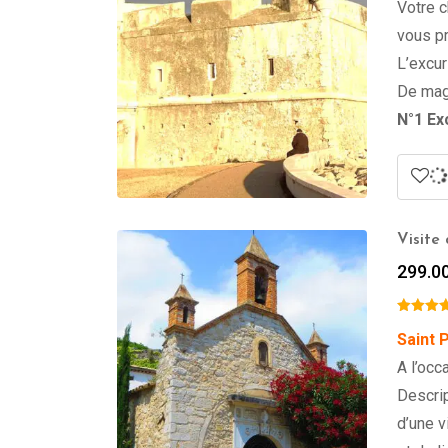
Votre c
vous pr
L’excur
De mag
N°1 Ex
Visite
299.0
Saint 
A l’occ
Descri
d’une v