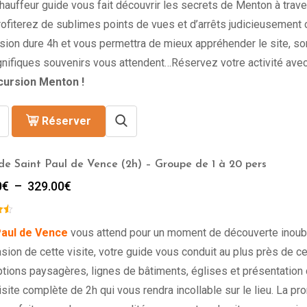
hauffeur guide vous fait découvrir les secrets de Menton à trave
ofiterez de sublimes points de vues et d’arrêts judicieusement ch
sion dure 4h et vous permettra de mieux appréhender le site, s
nifiques souvenirs vous attendent…Réservez votre activité ave
cursion Menton !
Réserver
 de Saint Paul de Vence (2h) – Groupe de 1 à 20 pers
Plage
0
€
–
329.00
€
de
prix :
299.00€
Paul de Vence
vous attend pour un moment de découverte inoubl
à
asion de cette visite, votre guide vous conduit au plus près de ce 
329.00€
ptions paysagères, lignes de bâtiments, églises et présentatio
isite complète de 2h qui vous rendra incollable sur le lieu. La