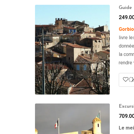
Guide 
249.0
Gorbi
livre l
données
la comm
rendre 
Excurs
709.0
Le mei