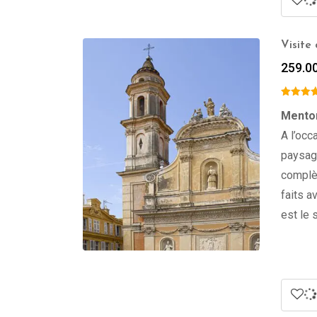
Visite
259.0
Menton
A l’occ
paysagè
complèt
faits a
est le 