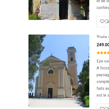
et de l
confére
Visite
249.0
Eze vo
A l’occ
paysagè
complèt
faits a
est le 