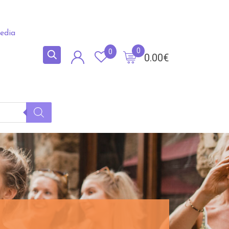
edia
0
0
0.00
€