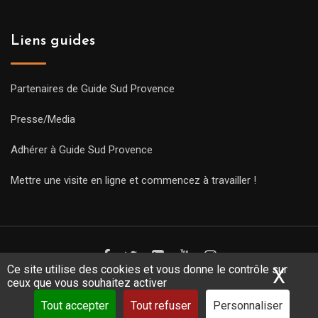
Liens guides
Partenaires de Guide Sud Provence
Presse/Media
Adhérer à Guide Sud Provence
Mettre une visite en ligne et commencez à travailler !
Ce site utilise des cookies et vous donne le contrôle sur
X
Mas
ceux que vous souhaitez activer
Copyright Guides 2021. Tous droits réservés.
Développement
web sur mesure
par iSoluce
Tout accepter
Tout refuser
Personnaliser