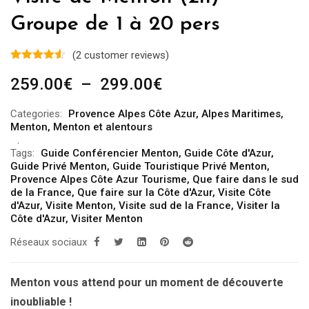
Groupe de 1 à 20 pers
(
2
customer reviews)
Plage
259.00
€
–
299.00
€
de
Categories:
Provence Alpes Côte Azur
,
Alpes Maritimes
,
prix :
Menton
,
Menton et alentours
259.00€
Tags:
Guide Conférencier Menton
,
Guide Côte d'Azur
,
à
Guide Privé Menton
,
Guide Touristique Privé Menton
,
299.00€
Provence Alpes Côte Azur Tourisme
,
Que faire dans le sud
de la France
,
Que faire sur la Côte d'Azur
,
Visite Côte
d'Azur
,
Visite Menton
,
Visite sud de la France
,
Visiter la
Côte d'Azur
,
Visiter Menton
Réseaux sociaux
Menton vous attend pour un moment de découverte
inoubliable !