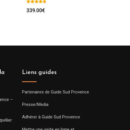
339.00
€
la
Liens guides
Partenaires de Guide Sud Provence
vence –
Presse/Media
Adhérer à Guide Sud Provence
pellier
Mettre une visite en ligne et