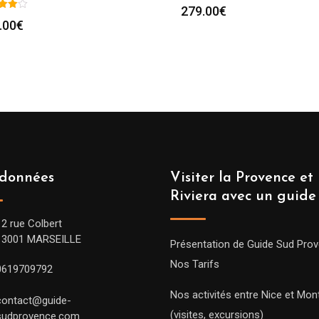
279.00
€
.00
€
données
Visiter la Provence et 
Riviera avec un guide
12 rue Colbert
13001 MARSEILLE
Présentation de Guide Sud Pro
Nos Tarifs
0619709792
Nos activités entre Nice et Mont
contact@guide-
(visites, excursions)
sudprovence.com