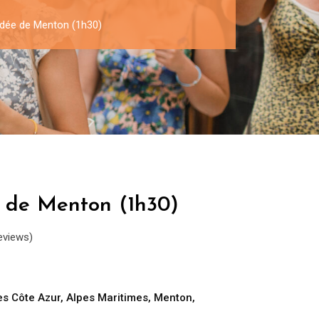
idée de Menton (1h30)
e de Menton (1h30)
eviews)
es Côte Azur
,
Alpes Maritimes
,
Menton
,