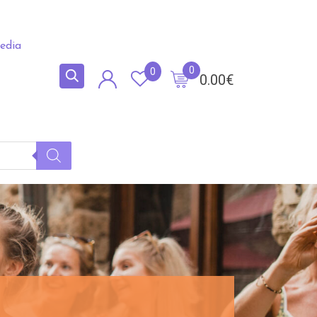
edia
0
0
0.00
€