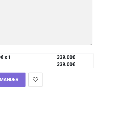
0
€ x 1
339.00
€
339.00
€
MANDER