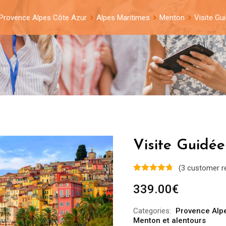
Provence Alpes Côte Azur
Alpes Maritimes
Menton
Visite Gu
Visite Guidé
(
3
customer r
339.00
€
Categories:
Provence Alp
Menton et alentours