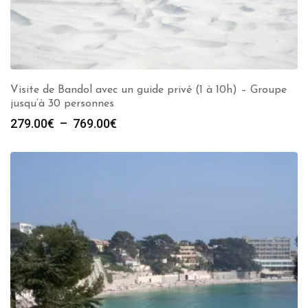
Visite de Bandol avec un guide privé (1 à 10h) – Groupe
jusqu’à 30 personnes
Plage
279.00
€
–
769.00
€
de
prix :
279.00€
à
769.00€