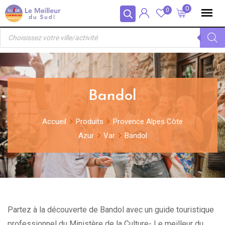
Skip
Panneau de gestion des cookies
0
0
to
Recherche
content
de
produits
Bandol
Accueil
Produits
Provence Alpes Côte
Azur
Var
Bandol
Partez à la découverte de Bandol avec un guide touristique
professionnel du Ministère de la Culture- Le meilleur du