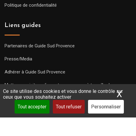
Politique de confidentialité
Liens guides
Partenaires de Guide Sud Provence
Presse/Media
Adhérer à Guide Sud Provence
Mettre une visite en ligne et commencez à travailler !
Ce site utilise des cookies et vous donne le contrôle sur
X
Mas
ceux que vous souhaitez activer
Tout accepter
Tout refuser
Personnaliser
Copyright Guides 2021. Tous droits réservés.
Développement