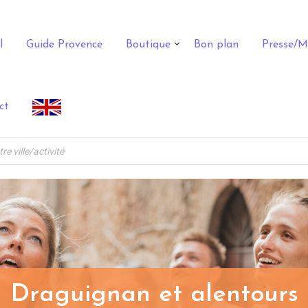
l
Guide Provence
Boutique
Bon plan
Presse/M
ct
Draguignan et alentours