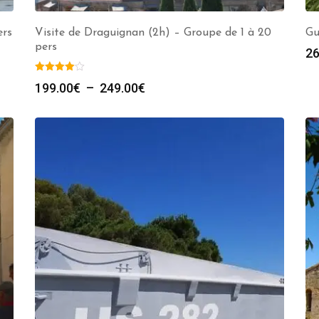
ers
Visite de Draguignan (2h) – Groupe de 1 à 20
Gu
pers
26
Plage
199.00
€
–
249.00
€
de
prix :
199.00€
à
249.00€