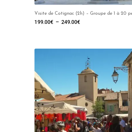
Visite de Cotignac (2h) – Groupe de 1 à 20 p
Plage
199.00
€
–
249.00
€
de
prix :
199.00€
à
249.00€