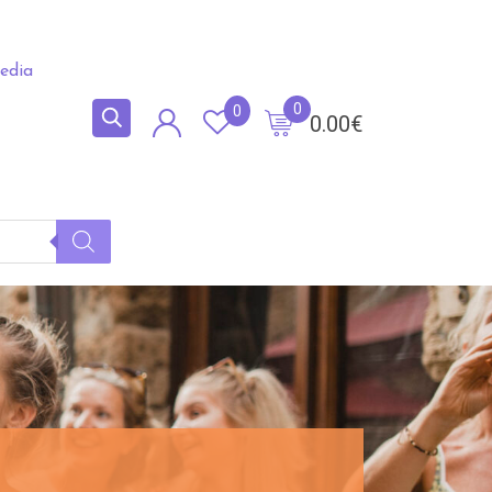
edia
0
0
0.00
€