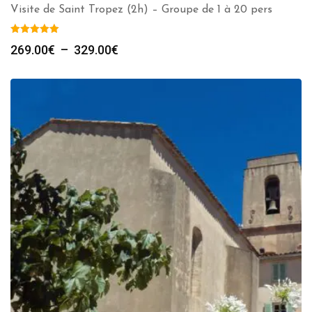
Visite de Saint Tropez (2h) – Groupe de 1 à 20 pers
Plage
269.00
€
–
329.00
€
de
prix :
269.00€
à
329.00€