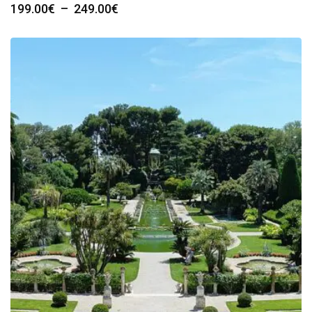
Plage
199.00
€
–
249.00
€
de
prix :
199.00€
à
249.00€