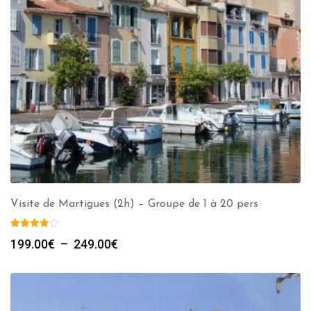
Visite de Martigues (2h) – Groupe de 1 à 20 pers
Plage
199.00
€
–
249.00
€
de
prix :
199.00€
à