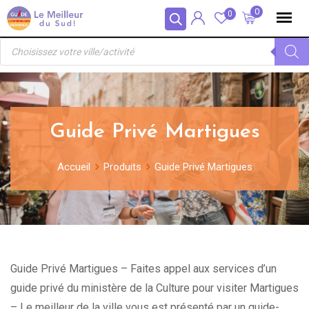
Skip
Panneau de gestion des cookies
0
0
to
Recherche
content
de
produits
Guide Privé Martigues
Accueil
Produits
Guide Privé Martigues
Guide Privé Martigues – Faites appel aux services d’un
guide privé du ministère de la Culture pour visiter Martigues
– Le meilleur de la ville vous est présenté par un guide-