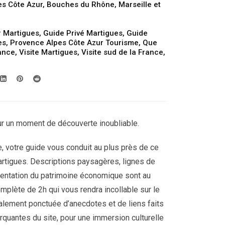
es Côte Azur
,
Bouches du Rhône
,
Marseille et
prix :
199.00€
r Martigues
,
Guide Privé Martigues
,
Guide
à
es
,
Provence Alpes Côte Azur Tourisme
,
Que
249.00€
rance
,
Visite Martigues
,
Visite sud de la France
,
r un moment de découverte inoubliable.
te, votre guide vous conduit au plus près de ce
 Martigues. Descriptions paysagères, lignes de
sentation du patrimoine économique sont au
plète de 2h qui vous rendra incollable sur le
alement ponctuée d’anecdotes et de liens faits
rquantes du site, pour une immersion culturelle