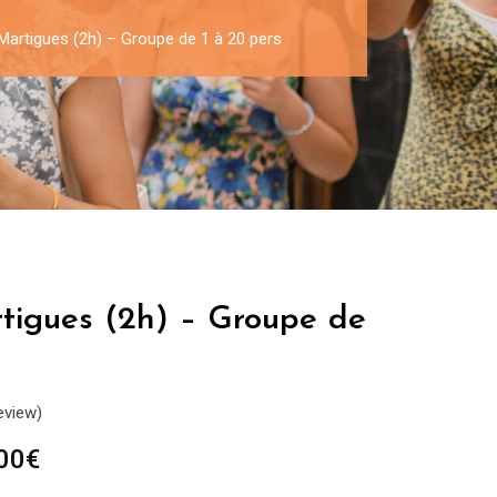
 Martigues (2h) – Groupe de 1 à 20 pers
rtigues (2h) – Groupe de
eview)
Plage
00
€
de