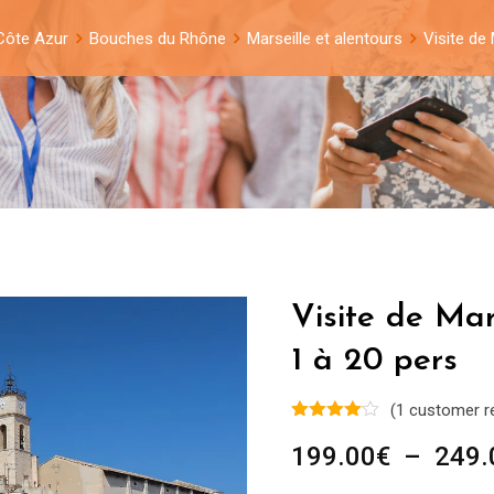
Côte Azur
Bouches du Rhône
Marseille et alentours
Visite de
Visite de Ma
1 à 20 pers
(
1
customer r
199.00
€
–
249.