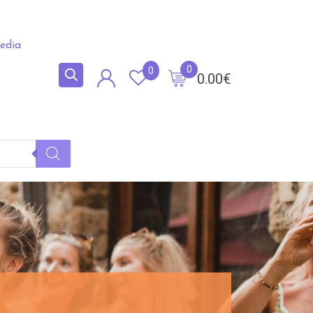
edia
0
0
0.00
€