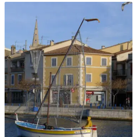
prix :
199.00€
à
249.00€