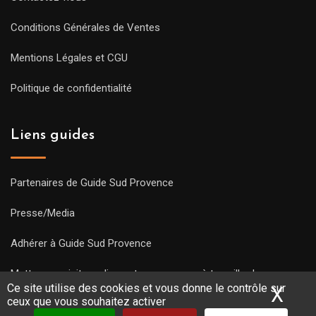
Conditions Générales de Ventes
Mentions Légales et CGU
Politique de confidentialité
Liens guides
Partenaires de Guide Sud Provence
Presse/Media
Adhérer à Guide Sud Provence
Mettre une visite en ligne et commencez à travailler !
Ce site utilise des cookies et vous donne le contrôle sur
X
Mas
ceux que vous souhaitez activer