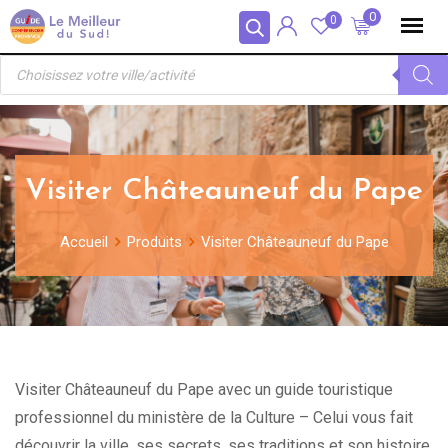
Skip
Panneau de gestion des cookies
0
0
to
Recherche
content
de
produits
Visiter Châteauneuf du Pape
Accueil
Produits
Visiter Châteauneuf du Pape
Visiter Châteauneuf du Pape avec un guide touristique
professionnel du ministère de la Culture – Celui vous fait
découvrir la ville, ses secrets, ses traditions et son histoire