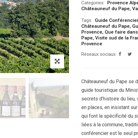
Categories:
Provence Alp
Châteauneuf du Pape
,
Va
Tags:
Guide Conférencie
Châteauneuf du Pape
,
Gu
Provence
,
Que faire dans
Pape
,
Visite sud de la Fr
Provence
Réseaux sociaux
Châteauneuf du Pape se dév
guide touristique du Minist
secrets d’histoire du lieu,
en places, en insistant su
qui font la spécificité du 
liées à la commune, tradit
conférencier est le seul p