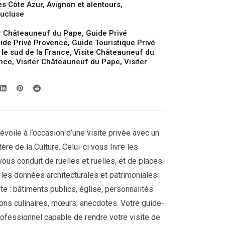
es Côte Azur
,
Avignon et alentours
,
ucluse
r Châteauneuf du Pape
,
Guide Privé
ide Privé Provence
,
Guide Touristique Privé
 le sud de la France
,
Visite Châteauneuf du
ance
,
Visiter Châteauneuf du Pape
,
Visiter
oile à l’occasion d’une visite privée avec un
ère de la Culture. Celui-ci vous livre les
 vous conduit de ruelles et ruelles, et de places
r les données architecturales et patrimoniales
site : bâtiments publics, église, personnalités
ions culinaires, mœurs, anecdotes. Votre guide-
rofessionnel capable de rendre votre visite de