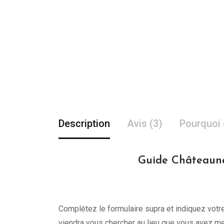
Description
Avis (3)
Pourquoi 
Guide Châteauneu
Complétez le formulaire supra et indiquez votre 
viendra vous chercher au lieu que vous avez me