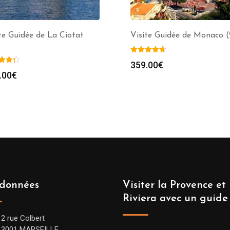
te Guidée de La Ciotat
Visite Guidée de Monaco (
359.00
€
.00
€
données
Visiter la Provence et 
Riviera avec un guide
12 rue Colbert
13001 MARSEILLE