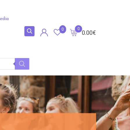
edia
0
0
0.00
€