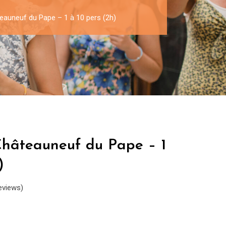
eauneuf du Pape – 1 à 10 pers (2h)
Châteauneuf du Pape – 1
)
eviews)