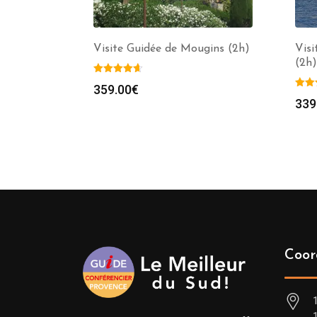
Visite Guidée de Mougins (2h)
Visi
(2h)
359.00
€
339
Coor