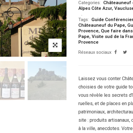
Categories:
Châteauneuf 
Alpes Côte Azur
,
Vauclus
Tags:
Guide Conférencie
Châteauneuf du Pape
,
Gu
Provence
,
Que faire dans
Pape
,
Visite sud de la Fr
Provence
Réseaux sociaux
Laissez vous conter Châte
choisies de votre guide to
vous révèle les secrets d’h
ruelles, et de places en p
patrimoniaux, architectura
site : produits artisanaux
à la ville, anecdotes. Vot