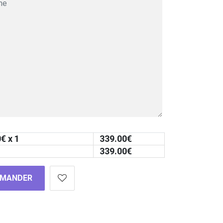
0
€ x 1
339.00
€
339.00
€
MANDER