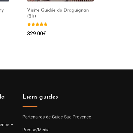
my
Visite Guidée de Draguignan
(2h)
329.00
€
la
Liens guides
Partenaires de Guide Sud Provence
vence –
Presse/Media