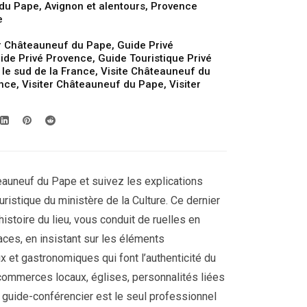
du Pape
,
Avignon et alentours
,
Provence
e
r Châteauneuf du Pape
,
Guide Privé
ide Privé Provence
,
Guide Touristique Privé
 le sud de la France
,
Visite Châteauneuf du
ance
,
Visiter Châteauneuf du Pape
,
Visiter
auneuf du Pape et suivez les explications
uristique du ministère de la Culture. Ce dernier
istoire du lieu, vous conduit de ruelles en
laces, en insistant sur les éléments
ux et gastronomiques qui font l’authenticité du
, commerces locaux, églises, personnalités liées
re guide-conférencier est le seul professionnel