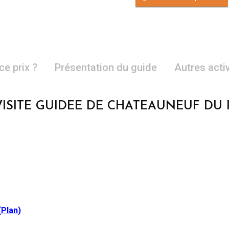
ce prix ?
Présentation du guide
Autres acti
VISITE GUIDEE DE CHATEAUNEUF DU 
(
Plan)