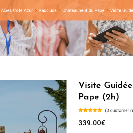
 Alpes Côte Azur
Vaucluse
Châteauneuf du Pape
Visite Guid
Visite Guidé
Pape (2h)
(
3
customer r
339.00
€