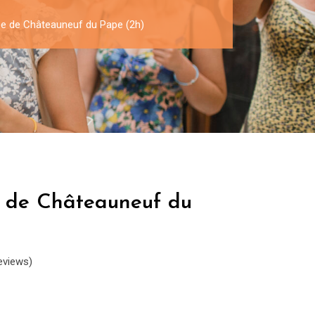
ée de Châteauneuf du Pape (2h)
e de Châteauneuf du
eviews)