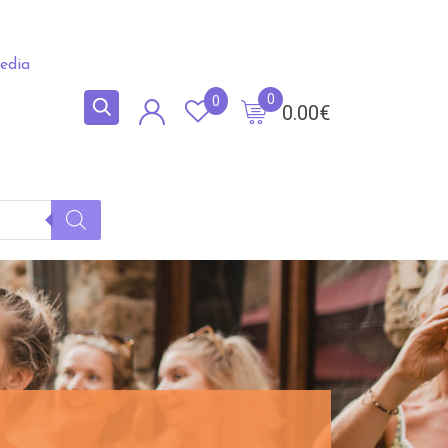
edia
0
0
0.00
€