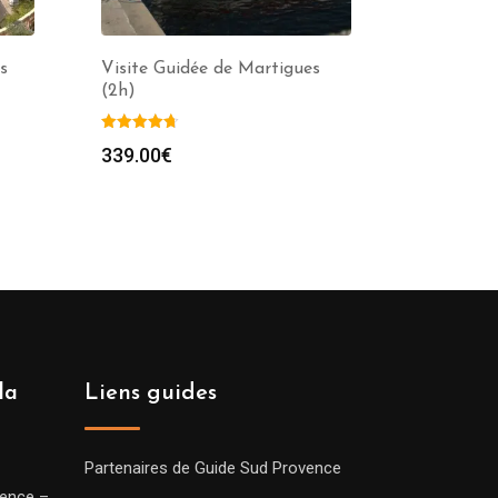
s
Visite Guidée de Martigues
(2h)
339.00
€
la
Liens guides
Partenaires de Guide Sud Provence
vence –