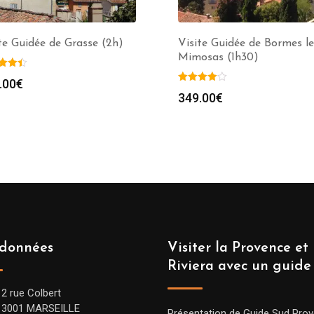
te Guidée de Grasse (2h)
Visite Guidée de Bormes le
Mimosas (1h30)
.00
€
349.00
€
données
Visiter la Provence et 
Riviera avec un guide
12 rue Colbert
13001 MARSEILLE
Présentation de Guide Sud Pro