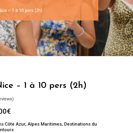
Nice – 1 à 10 pers (2h)
ice – 1 à 10 pers (2h)
eviews)
Plage
00
€
de
es Côte Azur
,
Alpes Maritimes
,
Destinations du
prix :
entours