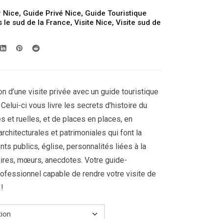
249.00€
r Nice
,
Guide Privé Nice
,
Guide Touristique
à
 le sud de la France
,
Visite Nice
,
Visite sud de
409.00€
on d’une visite privée avec un guide touristique
 Celui-ci vous livre les secrets d’histoire du
es et ruelles, et de places en places, en
rchitecturales et patrimoniales qui font la
ents publics, église, personnalités liées à la
aires, mœurs, anecdotes. Votre guide-
rofessionnel capable de rendre votre visite de
 !