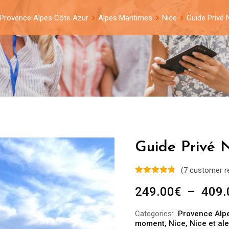
Provence Alpes Côte Azur
Alpes Maritimes
Nice
Guide Privé 
Guide Privé N
(
7
customer r
249.00
€
–
409.
Categories:
Provence Alp
moment
,
Nice
,
Nice et al