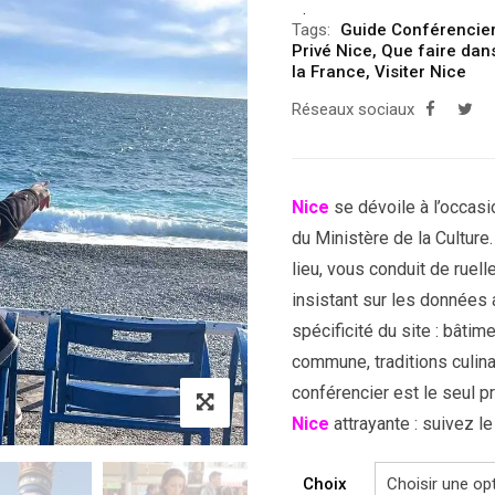
Tags:
Guide Conférencie
Privé Nice
,
Que faire dans
la France
,
Visiter Nice
Réseaux sociaux
Nice
se dévoile à l’occasi
du Ministère de la Culture.
lieu, vous conduit de ruell
insistant sur les données a
spécificité du site : bâtim
commune, traditions culin
conférencier est le seul p
Nice
attrayante : suivez le
Choix