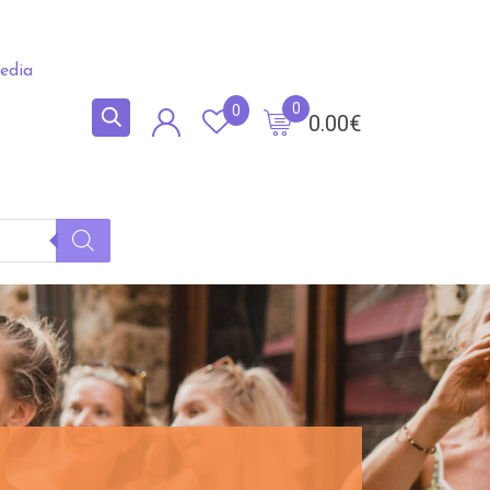
edia
0
0
0.00
€