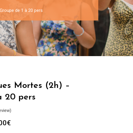
 Groupe de 1 à 20 pers
ues Mortes (2h) –
à 20 pers
eview)
Plage
00
€
de