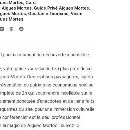
gues Mortes
,
Gard
prix :
r Aigues Mortes
,
Guide Privé Aigues Mortes
,
199.00€
Aigues Mortes
,
Occitanie Tourisme
,
Visite
gues Mortes
à
249.00€
d pour un moment de découverte inoubliable.
te, votre guide vous conduit au plus près de ce
 Aigues Mortes. Descriptions paysagères, lignes
présentation du patrimoine économique sont au
plète de 2h qui vous rendra incollable sur le
alement ponctuée d’anecdotes et de liens faits
rquantes du site, pour une immersion culturelle
de conférencier est le seul professionnel
e la magie de Aigues Mortes : suivez le !