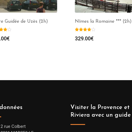
te Guidée de Uzès (2h)
Nîmes la Romaine *** (2h)
.00
€
329.00
€
données
Visiter la Provence et 
Riviera avec un guide
12 rue Colbert