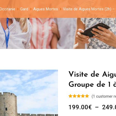
Occitanie
Gard
Aigues Mortes
Visite de Aigues Mortes (2h) –
Visite de Aig
Groupe de 1 
(
1
customer r
199.00
€
–
249.