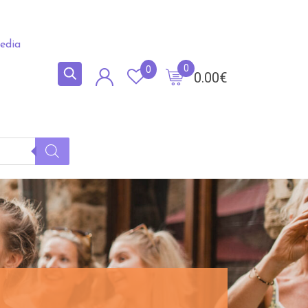
edia
0
0
0.00
€