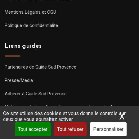
Mentions Légales et CGU
Politique de confidentialité
Liens guides
Partenaires de Guide Sud Provence
Presse/Media
Adhérer à Guide Sud Provence
Mettre une visite en ligne et commencez à travailler !
Ce site utilise des cookies et vous donne le contrôle sur
X
Mas
ceux que vous souhaitez activer
Tout accepter
Tout refuser
Personnaliser