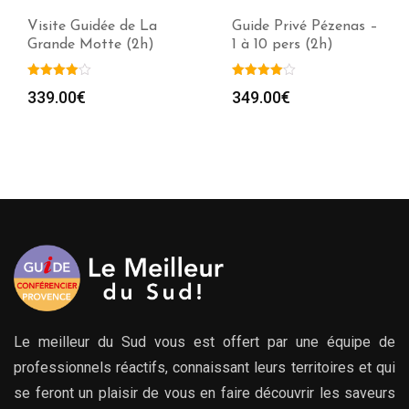
Guide Privé Pézenas –
Visite Gourmande de
1 à 10 pers (2h)
Montpellier (2h)
Plag
349.00
€
259.00
€
–
549.00
€
de
prix :
259.
à
549.
Le meilleur du Sud vous est offert par une équipe de
professionnels réactifs, connaissant leurs territoires et qui
se feront un plaisir de vous en faire découvrir les saveurs