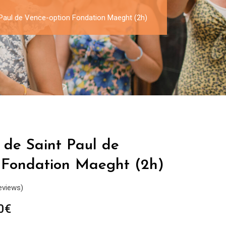
 Paul de Vence-option Fondation Maeght (2h)
 de Saint Paul de
 Fondation Maeght (2h)
eviews)
Plage
0
€
de