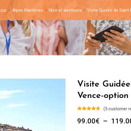
Azur
Alpes Maritimes
Nice et alentours
Visite Guidée de Saint
Visite Guidée
Vence-option
(
5
customer r
99.00
€
–
119.0