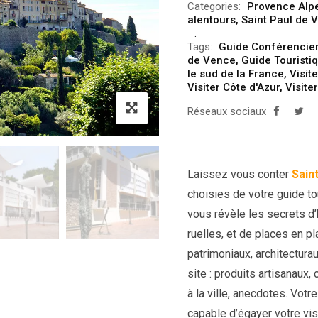
Categories:
Provence Alp
alentours
,
Saint Paul de 
Tags:
Guide Conférencier
de Vence
,
Guide Touristi
le sud de la France
,
Visit
Visiter Côte d'Azur
,
Visite
Réseaux sociaux
Laissez vous conter
Sain
choisies de votre guide to
vous révèle les secrets d’h
ruelles, et de places en p
patrimoniaux, architectura
site : produits artisanaux
à la ville, anecdotes. Vot
capable d’égayer votre visi