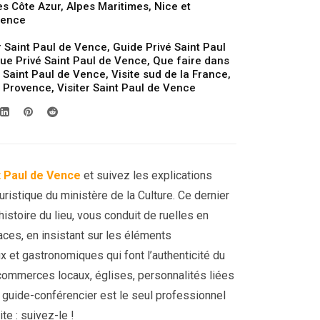
es Côte Azur
,
Alpes Maritimes
,
Nice et
prix :
Vence
99.00€
 Saint Paul de Vence
,
Guide Privé Saint Paul
à
que Privé Saint Paul de Vence
,
Que faire dans
119.00€
e Saint Paul de Vence
,
Visite sud de la France
,
r Provence
,
Visiter Saint Paul de Vence
t Paul de Vence
et suivez les explications
uristique du ministère de la Culture. Ce dernier
istoire du lieu, vous conduit de ruelles en
laces, en insistant sur les éléments
ux et gastronomiques qui font l’authenticité du
, commerces locaux, églises, personnalités liées
re guide-conférencier est le seul professionnel
te : suivez-le !