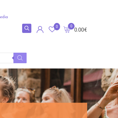
edia
0
0
0.00
€