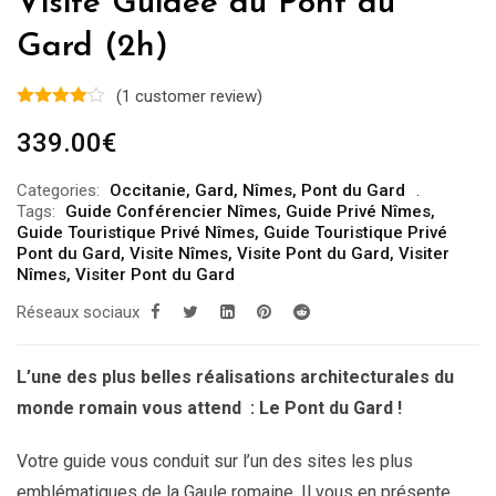
Visite Guidée du Pont du
Gard (2h)
(
1
customer review)
339.00
€
Categories:
Occitanie
,
Gard
,
Nîmes
,
Pont du Gard
Tags:
Guide Conférencier Nîmes
,
Guide Privé Nîmes
,
Guide Touristique Privé Nîmes
,
Guide Touristique Privé
Pont du Gard
,
Visite Nîmes
,
Visite Pont du Gard
,
Visiter
Nîmes
,
Visiter Pont du Gard
Réseaux sociaux
L’une des plus belles réalisations architecturales du
monde romain vous attend : Le Pont du Gard !
Votre guide vous conduit sur l’un des sites les plus
emblématiques de la Gaule romaine. Il vous en présente