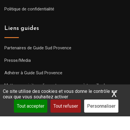
Politique de confidentialité
Liens guides
Partenaires de Guide Sud Provence
Presse/Media
Adhérer à Guide Sud Provence
Mettre une visite en ligne et commencez à travailler !
Ce site utilise des cookies et vous donne le contrôle sur
X
Mas
ceux que vous souhaitez activer
Tout accepter
Tout refuser
Personnaliser
Copyright Guides 2021. Tous droits réservés.
Développement