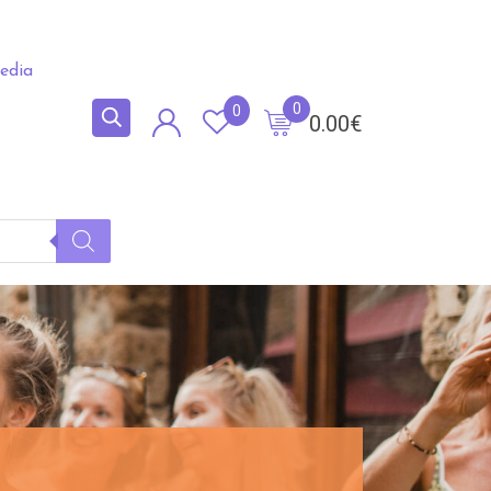
edia
0
0
0.00
€