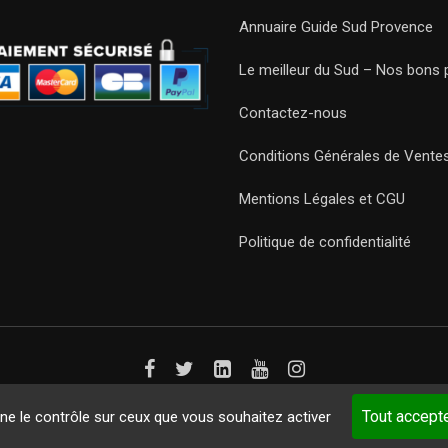
Annuaire Guide Sud Provence
Le meilleur du Sud – Nos bons 
Contactez-nous
Conditions Générales de Vente
Mentions Légales et CGU
Politique de confidentialité
Guides 2021. Tous droits réservés.
Développement web sur mesure
p
Tout accept
nne le contrôle sur ceux que vous souhaitez activer