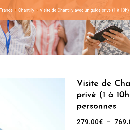
 France
Chantilly
Visite de Chantilly avec un guide privé (1 à 10
Visite de Cha
privé (1 à 10
personnes
279.00
€
–
769.