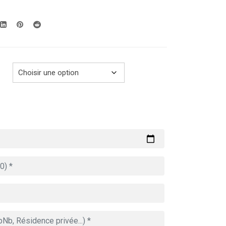
prix :
279.00€
à
769.00€