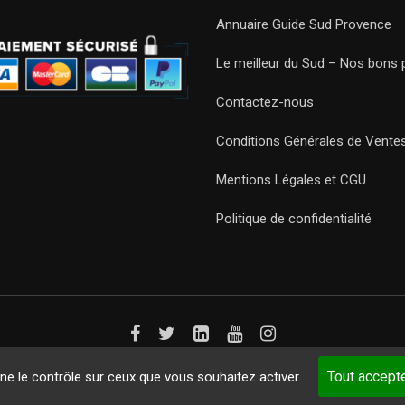
Annuaire Guide Sud Provence
Le meilleur du Sud – Nos bons 
Contactez-nous
Conditions Générales de Vente
Mentions Légales et CGU
Politique de confidentialité
Guides 2021. Tous droits réservés.
Développement web sur mesure
p
Tout accept
nne le contrôle sur ceux que vous souhaitez activer