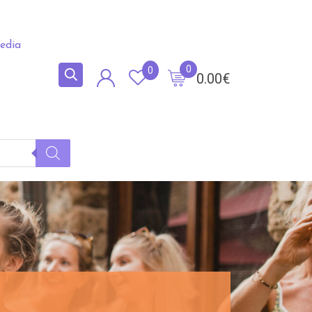
edia
0
0
0.00
€