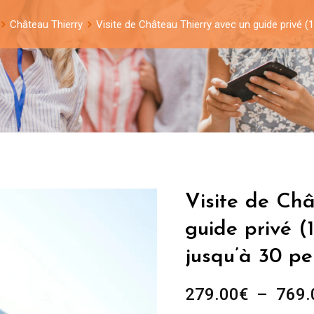
Château Thierry
Visite de Château Thierry avec un guide privé 
Visite de Châ
guide privé (
jusqu’à 30 p
279.00
€
–
769.