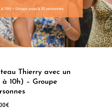
(1 à 10h) – Groupe jusqu’à 30 personnes
teau Thierry avec un
1 à 10h) – Groupe
ersonnes
Plage
00
€
de