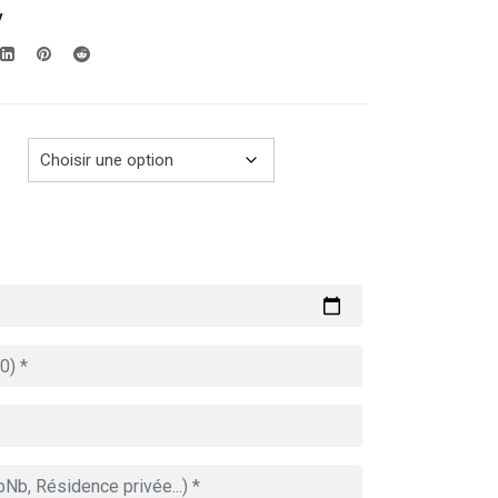
y
prix :
279.00€
à
769.00€