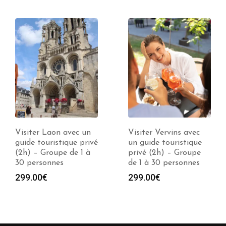
Visiter Vervins avec
Visite de Vervins avec
un guide touristique
un guide privé (1 à
privé (2h) – Groupe
10h) – Groupe jusqu’à
de 1 à 30 personnes
30 personnes
Plag
299.00
€
279.00
€
–
769.00
€
de
prix :
279.
à