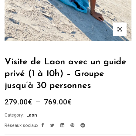
Visite de Laon avec un guide
privé (1 à 10h) – Groupe
jusqu’à 30 personnes
Plage
279.00
€
–
769.00
€
de
Category:
Laon
prix :
Réseaux sociaux
279.00€
à