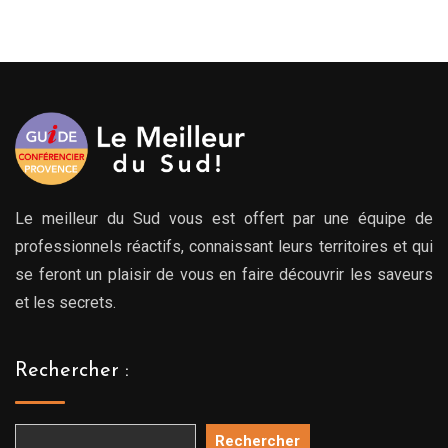
prix :
00€
279.00€
à
00€
769.00€
Le meilleur du Sud vous est offert par une équipe de
professionnels réactifs, connaissant leurs territoires et qui
se feront un plaisir de vous en faire découvrir les saveurs
et les secrets.
Rechercher :
Rechercher