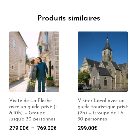
Produits similaires
Visite de La Flèche
Visiter Laval avec un
avec un guide privé (1
guide touristique privé
à 10h) – Groupe
(2h) – Groupe de 1 à
jusqu’à 30 personnes
30 personnes
e
Plage
279.00
€
–
769.00
€
299.00
€
de