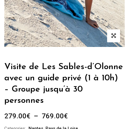
Visite de Les Sables-d’Olonne
avec un guide privé (1 à 10h)
– Groupe jusqu’à 30
personnes
Plage
279.00
€
–
769.00
€
de
Categories:
Nantes
,
Pays de la Loire