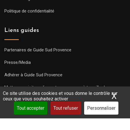
Politique de confidentialité
Liens guides
Partenaires de Guide Sud Provence
Presse/Media
Adhérer à Guide Sud Provence
Mettre une visite en ligne et commencez à travailler !
Ce site utilise des cookies et vous donne le contrôle sur
X
Mas
ceux que vous souhaitez activer
Tout accepter
Tout refuser
Personnaliser