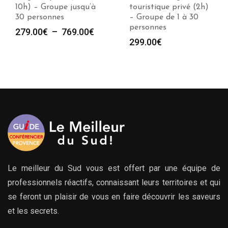
10h) – Groupe jusqu’à
touristique privé (2h)
30 personnes
– Groupe de 1 à 30
personnes
e
Plage
279.00
€
–
769.00
€
299.00
€
de
prix :
00€
279.00€
à
00€
769.00€
Le meilleur du Sud vous est offert par une équipe de
professionnels réactifs, connaissant leurs territoires et qui
se feront un plaisir de vous en faire découvrir les saveurs
et les secrets.