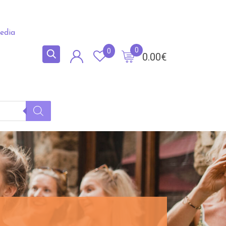
edia
0
0
0.00
€