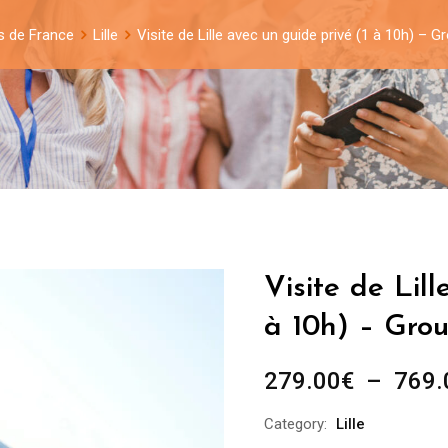
s de France
Lille
Visite de Lille avec un guide privé (1 à 10h) –
Visite de Lill
à 10h) – Gro
279.00
€
–
769.
Category:
Lille