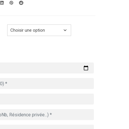
279.00€
à
769.00€