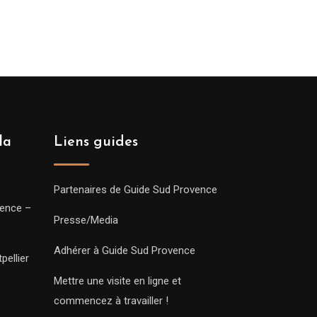
de
prix :
279.00€
à
769.00€
la
Liens guides
Partenaires de Guide Sud Provence
vence –
Presse/Media
Adhérer à Guide Sud Provence
pellier
Mettre une visite en ligne et
commencez à travailler !