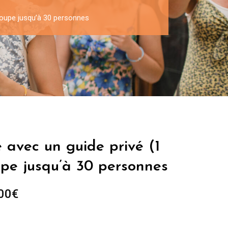
 Groupe jusqu’à 30 personnes
e avec un guide privé (1
upe jusqu’à 30 personnes
Plage
00
€
de
prix :